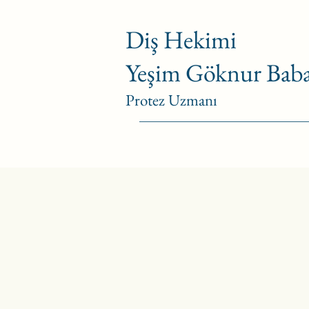
Diş Hekimi
Yeşim Göknur Baba
Pr
otez Uzmanı