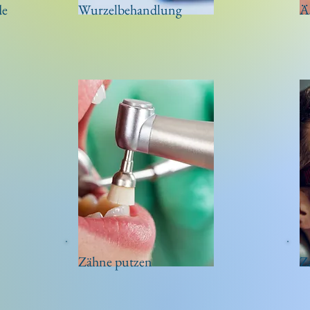
de
Wurzelbehandlung
Ä
Zähne putzen
Z